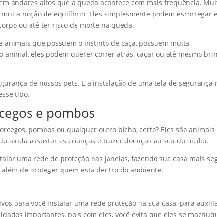
 em andares altos que a queda acontece com mais frequência. Mui
m muita noção de equilíbrio. Eles simplesmente podem escorregar 
 corpo ou até ter risco de morte na queda.
e animais que possuem o instinto de caça, possuem muita
o animal, eles podem querer correr atrás, caçar ou até mesmo bri
egurança de nossos pets. E a instalação de uma tela de segurança 
esse tipo.
rcegos e pombos
orcegos, pombos ou qualquer outro bicho, certo? Eles são animais
o ainda assustar as crianças e trazer doenças ao seu domicílio.
talar uma rede de proteção nas janelas, fazendo sua casa mais se
s, além de proteger quem está dentro do ambiente.
ivos para você instalar uma rede proteção na sua casa, para auxili
uidados importantes, pois com eles, você evita que eles se machu