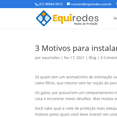
(21) 98564-5612
contato@equiredes.com.br
H
3 Motivos para instal
por
equiredes
|
fev 17, 2021
|
Blog
|
0 Coment
Só quem tem um animalzinho de estimação sab
como filhos, que mesmo sem ter noção do peri
Os gatos, por possuírem um comportamento ma
casa e encontrar novos desafios. Mas muitas v
Você sabe qual a rede de proteção mais adequ
motivos pelos quais você deve investir em um