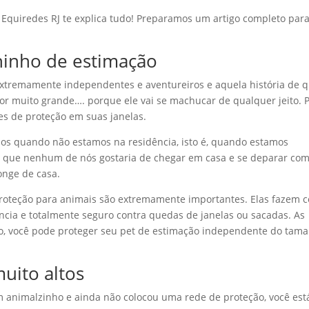
 a Equiredes RJ te explica tudo! Preparamos um artigo completo para
hinho de estimação
extremamente independentes e aventureiros e aquela história de 
 for muito grande…. porque ele vai se machucar de qualquer jeito. 
es de proteção em suas janelas.
ios quando não estamos na residência, isto é, quando estamos
 que nenhum de nós gostaria de chegar em casa e se deparar co
nge de casa.
proteção para animais são extremamente importantes. Elas fazem 
cia e totalmente seguro contra quedas de janelas ou sacadas. As
so, você pode proteger seu pet de estimação independente do tam
uito altos
 animalzinho e ainda não colocou uma rede de proteção, você est