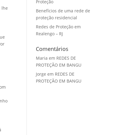
Proteção
 lhe
Benefícios de uma rede de
proteção residencial
Redes de Proteção em
Realengo – RJ
que
Por
Comentários
Maria
em
REDES DE
PROTEÇÃO EM BANGU
m
Jorge
em
REDES DE
PROTEÇÃO EM BANGU
com
anho
á